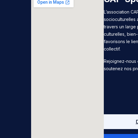
L’association CAP
socioculturelles
travers un large 
culturelles, bie
favorisons le lie
collectif.
Rejoignez-nous 
soutenez nos pr