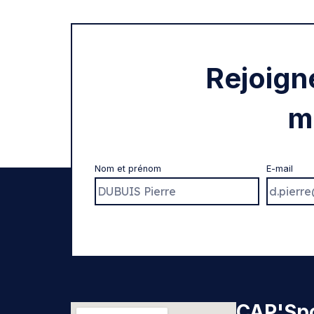
Rejoign
m
Nom et prénom
E-mail
CAP'Spo