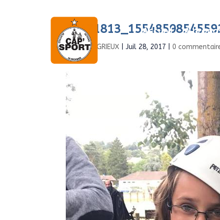
20471813_1554859854559
Accueil
À propo
par
Boris GRIEUX
|
Juil 28, 2017
|
0 commentair