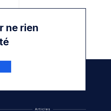
 ne rien
té
Articles