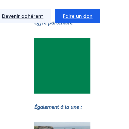
Devenir adhérent
Faire un don
Offre partenaire
Également à la une :