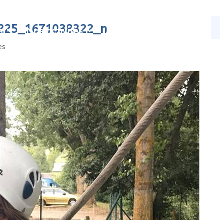
225_1671038322_n
s
Nos activités
Actualités
Contact
es