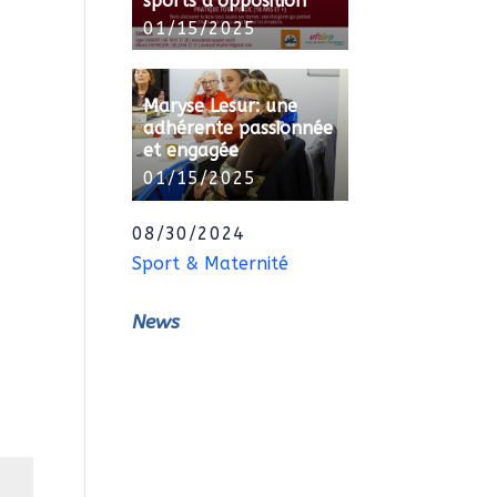
sports d’opposition
01/15/2025
Maryse Lesur: une
adhérente passionnée
et engagée
01/15/2025
08/30/2024
Sport & Maternité
News