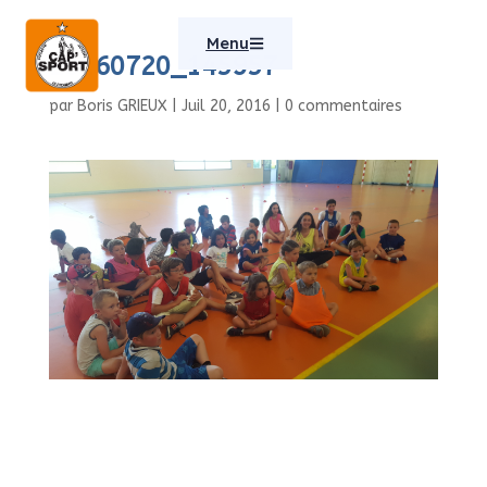
Menu
20160720_145957
par
Boris GRIEUX
|
Juil 20, 2016
|
0 commentaires